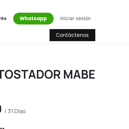
Whatsapp
Iniciar sesión
rito
Contáctenos
Proyectos
TOSTADOR MABE
0
/
31
Días
er