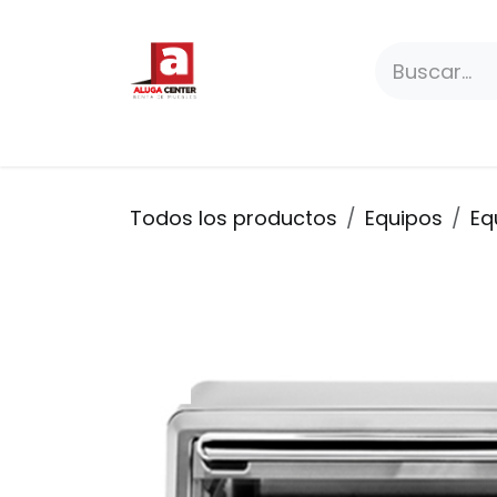
Ir al contenido
Paquetes
Productos
Premium
Todos los productos
Equipos
Eq