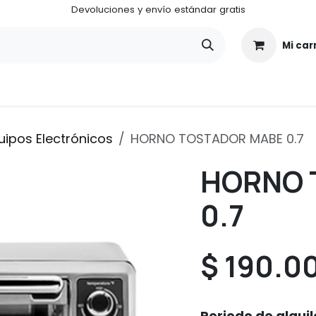
Devoluciones y envío estándar gratis
Mi car
¿Quiénes somos?
¿Cómo funciona ALUGA CENTER?
uipos Electrónicos
HORNO TOSTADOR MABE 0.7
HORNO 
0.7
$
190.0
Periodo de alquil