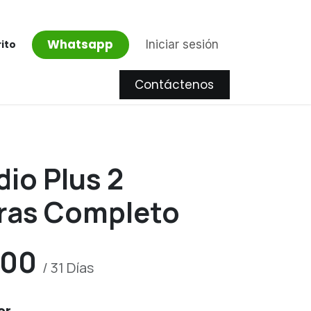
Whatsapp
Iniciar sesión
rito
Contáctenos
Proyectos
io Plus 2
ras Completo
.00
/
31
Días
er