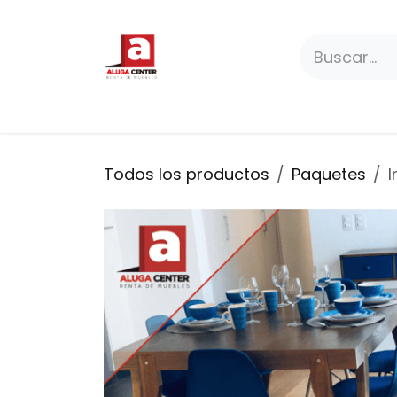
Ir al contenido
Paquetes
Productos
Premium
Todos los productos
Paquetes
I