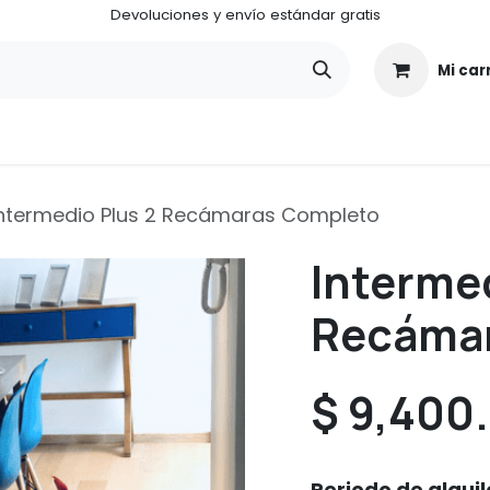
Devoluciones y envío estándar gratis
Mi car
¿Quiénes somos?
¿Cómo funciona ALUGA CENTER?
ntermedio Plus 2 Recámaras Completo
Intermed
Recáma
$
9,400
Periodo de alquil