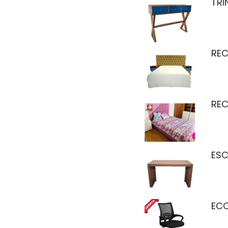
TR
RE
REC
ESC
ECO