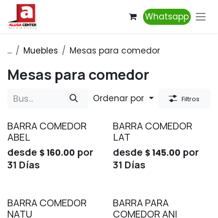
Ir al contenido
Whatsapp
...
Muebles
Mesas para comedor
Mesas para comedor
Ordenar por
Filtros
BARRA COMEDOR
BARRA COMEDOR
ABEL
LAT
desde
por
desde
por
$
160.00
$
145.00
31
Días
31
Días
BARRA COMEDOR
BARRA PARA
NATU
COMEDOR ANI