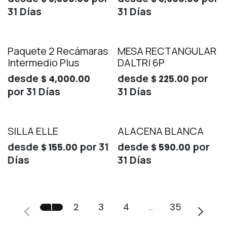
31
Días
31
Días
Paquete 2 Recámaras
MESA RECTANGULAR
Intermedio Plus
DALTRI 6P
desde
desde
por
$
4,000.00
$
225.00
por
31
Días
31
Días
SILLA ELLE
ALACENA BLANCA
desde
por
31
desde
por
$
155.00
$
590.00
Días
31
Días
1
2
3
4
…
35