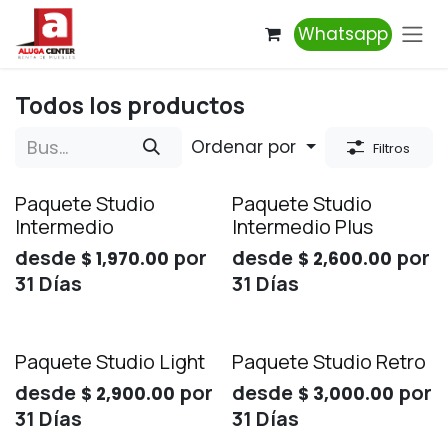
Ir al contenido
Whatsapp
Todos los productos
Ordenar por
Filtros
Paquete Studio
Paquete Studio
Intermedio
Intermedio Plus
desde
por
desde
por
$
1,970.00
$
2,600.00
31
Días
31
Días
Paquete Studio Light
Paquete Studio Retro
desde
por
desde
por
$
2,900.00
$
3,000.00
31
Días
31
Días