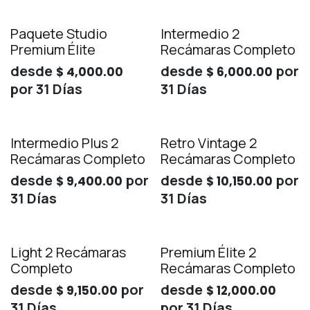
Paquete Studio
Intermedio 2
Premium Élite
Recámaras Completo
desde
desde
por
$
4,000.00
$
6,000.00
por
31
Días
31
Días
Intermedio Plus 2
Retro Vintage 2
Recámaras Completo
Recámaras Completo
desde
por
desde
por
$
9,400.00
$
10,150.00
31
Días
31
Días
Light 2 Recámaras
Premium Élite 2
Completo
Recámaras Completo
desde
por
desde
$
9,150.00
$
12,000.00
31
Días
por
31
Días