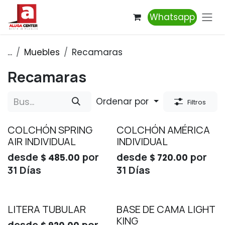
Ir al contenido
Whatsapp
...
Muebles
Recamaras
Recamaras
Ordenar por
Filtros
COLCHÓN SPRING
COLCHÓN AMÉRICA
AIR INDIVIDUAL
INDIVIDUAL
desde
por
desde
por
$
485.00
$
720.00
31
Días
31
Días
LITERA TUBULAR
BASE DE CAMA LIGHT
KING
desde
por