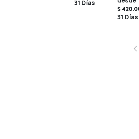
31
Días
$
420.0
31
Días