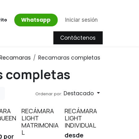
Whatsapp
Iniciar sesión
rito
Contáctenos
Proyectos
Recamaras
Recamaras completas
 completas
Destacado
Ordenar por:
ARA
RECÁMARA
RECÁMARA
QUEEN
LIGHT
LIGHT
MATRIMONIA
INDIVIDUAL
L
desde
por
0