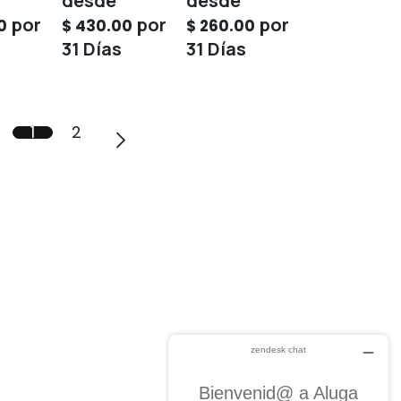
por
por
por
0
$
430.00
$
260.00
31
Días
31
Días
1
2