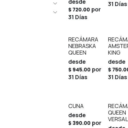
desde
31
Días
por
$
720.00
31
Días
RECÁMARA
RECÁM
NEBRASKA
AMSTE
QUEEN
KING
desde
desde
por
$
945.00
$
750.0
31
Días
31
Días
CUNA
RECÁM
QUEEN
desde
VERSAL
por
$
390.00
desde