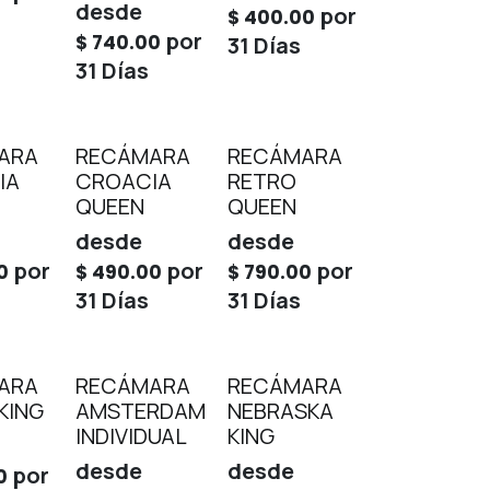
desde
por
$
400.00
por
$
740.00
31
Días
31
Días
ARA
RECÁMARA
RECÁMARA
IA
CROACIA
RETRO
QUEEN
QUEEN
desde
desde
por
por
por
0
$
490.00
$
790.00
31
Días
31
Días
ARA
RECÁMARA
RECÁMARA
KING
AMSTERDAM
NEBRASKA
INDIVIDUAL
KING
desde
desde
por
0