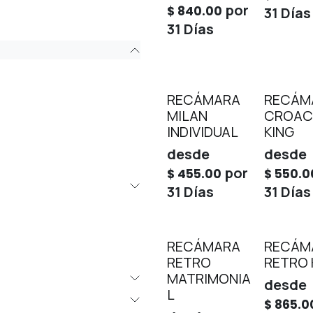
por
$
840.00
31
Días
31
Días
RECÁMARA
RECÁM
MILAN
CROAC
INDIVIDUAL
KING
desde
desde
por
$
455.00
$
550.0
31
Días
31
Días
RECÁMARA
RECÁM
RETRO
RETRO 
MATRIMONIA
desde
L
$
865.0