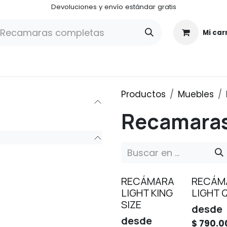
Devoluciones y envío estándar gratis
Mi car
¿Quiénes somos?
¿Cómo funciona ALUGA CENTER?
Productos
Muebles
Recamaras
RECÁMARA
RECÁM
LIGHT KING
LIGHT 
SIZE
desde
desde
$
790.0