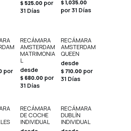
por
$
1,035.00
$
525.00
por
31
Días
31
Días
ARA
RECÁMARA
RECÁMARA
RDAM
AMSTERDAM
AMSTERDAM
MATRIMONIA
QUEEN
L
desde
desde
por
por
0
$
710.00
por
$
680.00
31
Días
31
Días
ARA
RECÁMARA
RECÁMARA
DE COCHE
DUBLÍN
LES
INDIVIDUAL
INDIVIDUAL
desde
desde