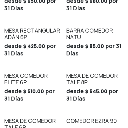
desde
por
desde
por
$
650.00
$
680.00
31
Días
31
Días
MESA RECTANGULAR
BARRA COMEDOR
ADÁN 6P
NATU
desde
por
desde
por
31
$
425.00
$
85.00
31
Días
Días
MESA COMEDOR
MESA DE COMEDOR
ÉLITE 6P
TALE 8P
desde
por
desde
por
$
510.00
$
645.00
31
Días
31
Días
MESA DE COMEDOR
COMEDOR EZRA 90
TALE 6P