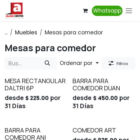
Ir al contenido
Whatsapp
...
Muebles
Mesas para comedor
Mesas para comedor
Ordenar por
Filtros
MESA RECTANGULAR
BARRA PARA
DALTRI 6P
COMEDOR DUAN
desde
por
desde
por
$
225.00
$
450.00
31
Días
31
Días
BARRA PARA
COMEDOR ART
COMEDOR ANI
desde
por