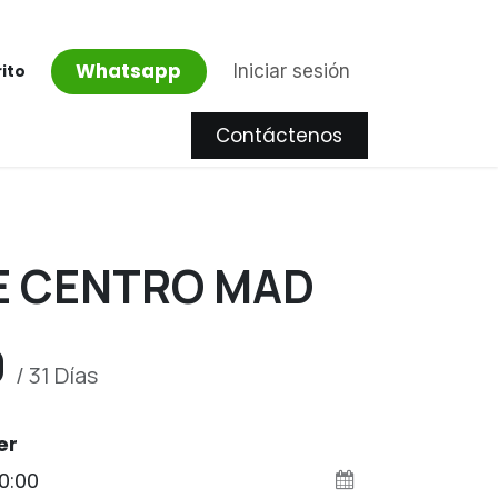
Whatsapp
Iniciar sesión
rito
Contáctenos
Proyectos
E CENTRO MAD
0
/
31
Días
er