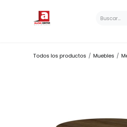
Ir al contenido
Paquetes
Productos
Premium
Todos los productos
Muebles
Me