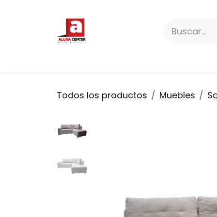
Ir al contenido
Paquetes
Productos
Premium
Todos los productos
Muebles
Sa