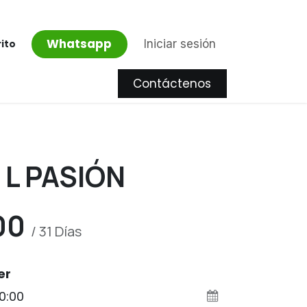
Whatsapp
Iniciar sesión
rito
Contáctenos
Proyectos
 L PASIÓN
00
/
31
Días
er