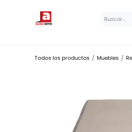
Ir al contenido
Paquetes
Productos
Premium
Todos los productos
Muebles
R