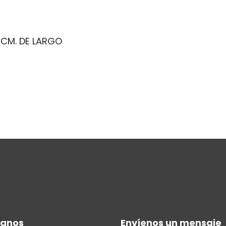
0 CM. DE LARGO
manos
Envíenos un mensaje