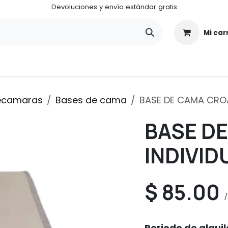
Devoluciones y envío estándar gratis
Mi car
¿Quiénes somos?
¿Cómo funciona ALUGA CENTER?
ecamaras
Bases de cama
BASE DE CAMA CROA
BASE D
INDIVID
$
85.00
/
Periodo de alquil