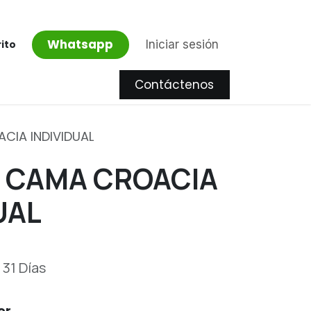
Whatsapp
Iniciar sesión
rito
Contáctenos
Proyectos
CIA INDIVIDUAL
E CAMA CROACIA
UAL
31
Días
er