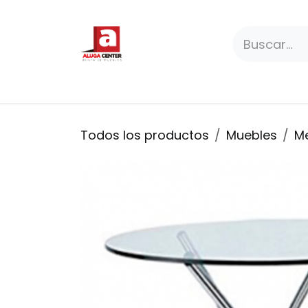
Ir al contenido
Paquetes
Productos
Premium
Todos los productos
Muebles
M