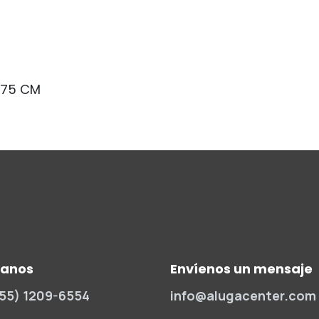
 75 CM
manos
Envíenos un mensaje
(55) 1209-6554
info@alugacenter.com