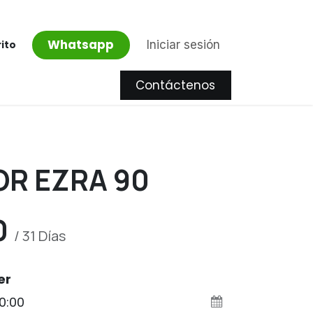
Whatsapp
Iniciar sesión
rito
Contáctenos
Proyectos
R EZRA 90
0
/
31
Días
er