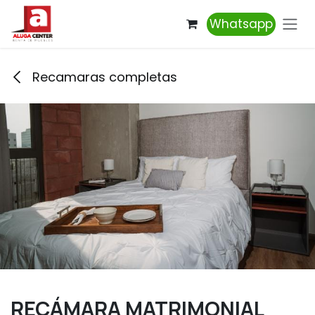
Ir al contenido
Whatsapp
Recamaras completas
RECÁMARA MATRIMONIAL